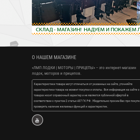
О НАШЕМ МАГАЗИНЕ
«ЛМП ЛОДКИ | МОТОРЫ | ПРИЦЕПЫ»
– это интернет-магазин
лодок, моторов и прицепов.
Характеристики товара могут отличаться от указанных на сайте, уточняйте
характеристики товара на момент покупки и оплаты. Вся информация на сайте о
товарах носит справочный характер и не является публичной офертой в
соответствии с пунктом 2 статьи 437 ГК РФ. Убедительно просим Вас при покупк
проверять наличие желаемых функций и характеристик.