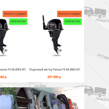
Жилеты в подарок
Жилеты в подарок
НЕРЕГИСТРАТ
НЕРЕГИСТРАТ
 мотор Parsun F9.9A BMS-EFI
Лодочный мотор Parsun F9.9PRO FWS
Лодочный
207 800 р.
216 500 р.