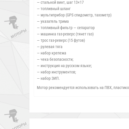
— стальной винт, шаг 13×17
— топливный шланг
— мультиприбор (GPS спидометр, тахометр)
— указатель трима
— топливный фильтр — сепаратор
— машинка газ-реверс (тянет газ)
— трос газ-реверс (15 футов)
— рулевая тяга
— набор крепежа
— чека безопасности;
— инструкция на русском языке;
— набор инструментов;
— набор ЗИП.
Мотор рекомендуется использовать на ПВХ, пластик