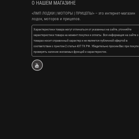
О НАШЕМ МАГАЗИНЕ
«ЛМП ЛОДКИ | МОТОРЫ | ПРИЦЕПЫ»
– это интернет-магазин
лодок, моторов и прицепов.
Характеристики товара могут отличаться от указанных на сайте, уточняйте
характеристики товара на момент покупки и оплаты. Вся информация на сайте о
товарах носит справочный характер и не является публичной офертой в
соответствии с пунктом 2 статьи 437 ГК РФ. Убедительно просим Вас при покупк
проверять наличие желаемых функций и характеристик.