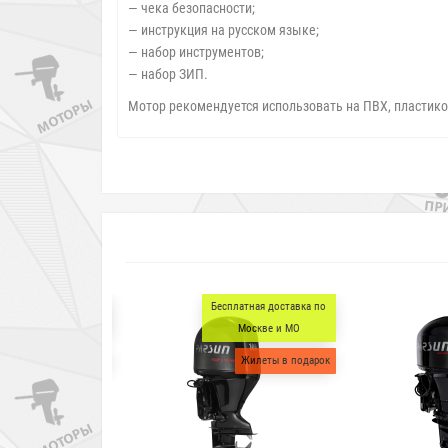
— чека безопасности;
— инструкция на русском языке;
— набор инструментов;
— набор ЗИП.
Мотор рекомендуется использовать на ПВХ, пластико
Бесплатная доставка по
Жилеты в подарок
Москве и МО
Установка мотора
Жилеты в подарок
Скидка лодка+мотор