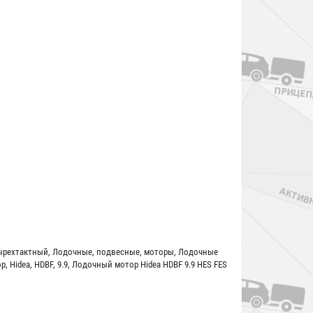
ырехтактный
,
Лодочные
,
подвесные
,
моторы
,
Лодочные
ор
,
Hidea
,
HDBF
,
9.9
,
Лодочный мотор Hidea HDBF 9.9 HES FES