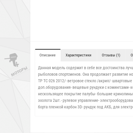
Описание
Характеристики
Отзывы (1)
О
Данная модель содержит в себе все достоинства луч
рыболовов спортсменов. Она продолжает развитие но
ТР ТС 026 2012/- ветровое стекло /акрил/- швартов
доп.оборудования- вещевые рундуки с комингсами- к
нескользящее покрытие палубы- большие кринолины с
эхолота 2шт.- рулевое управление- электрооборудов
борта пленкой карбон 3D- рундук под АКБ, для элект