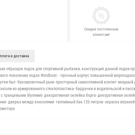
Скидки постоянным
клиентам!
плата и доставка
ших образцов лодок для спортивной рыбалки, конструкция данной лодки п
вого поколения лодок Windboat. - прочный корпус повышенной мореходност
ые утки 4шт- буксировочный рым- просторный самоотливной кокпит- мощный
онсоли из армированного стеклопластика- бардачки в водительской и пасс
 транцевыми (булями)- декоративная оклейка борта- декоративная оклей
ание- дверка между консолями- тапливный бак 120 литров- окраска верхне
ромотора