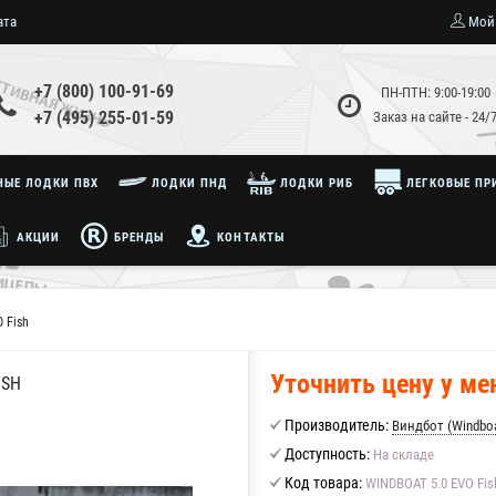
ата
Мой
+7 (800) 100-91-69
ПН-ПТН: 9:00-19:00
+7 (495) 255-01-59
Заказ на сайте - 24/
ЫЕ ЛОДКИ ПВХ
ЛОДКИ ПНД
ЛОДКИ РИБ
ЛЕГКОВЫЕ ПР
АКЦИИ
БРЕНДЫ
КОНТАКТЫ
 Fish
Уточнить цену у м
ISH
Производитель:
Виндбот (Windbo
Доступность:
На складе
Код товара:
WINDBOAT 5.0 EVO Fis