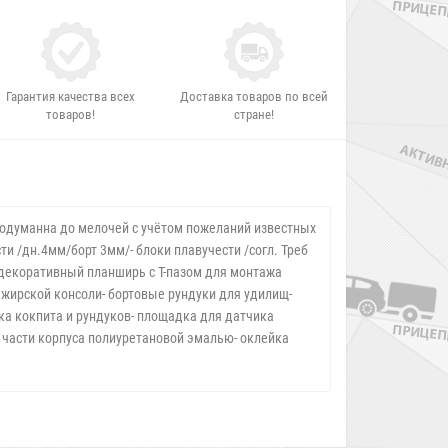
Гарантия качества всех
Доставка товаров по всей
товаров!
стране!
родуманна до мелочей с учётом пожеланий известных
и /дн.4мм/борт 3мм/- блоки плавучести /согл. Треб
 декоративный планширь с Т-пазом для монтажа
ажирской консоли- бортовые рундуки для удилищ-
ка кокпита и рундуков- площадка для датчика
й части корпуса полиуретановой эмалью- оклейка