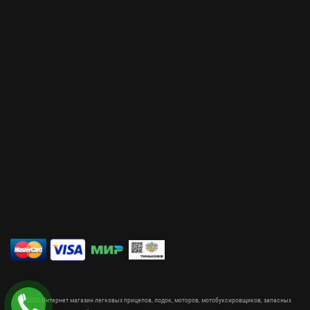
© 2020 Интернет магазин легковых прицепов, лодок, моторов, мотобуксировщиков, запасных