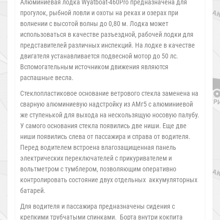
Алюминиевая лодка Wyatboat-460Pro предназначена для
прогулок, рыбной ловли и охоты на реках и озерах при
волнении с высотой волны до 0,80 м. Лодка может
использоваться в качестве разъездной, рабочей лодки для
представителей различных инспекций. На лодке в качестве
двигателя устанавливается подвесной мотор до 50 лс.
Вспомогательным источником движения являются
распашные весла.
Стеклопластиковое основание ветрового стекла заменена на
сварную алюминиевую надстройку из АМг5 с алюминиевой
же ступенькой для выхода на нескользящую носовую палубу.
У самого основания стекла появились две ниши. Еще две
ниши появились слева от пассажира и справа от водителя.
Перед водителем встроена влагозащищенная панель
электрических переключателей с прикуривателем и
вольтметром с тумблером, позволяющим оперативно
контролировать состояние двух отдельных аккумуляторных
батарей.
Для водителя и пассажира предназначены сидения с
крепкими трубчатыми спинками. Борта внутри кокпита