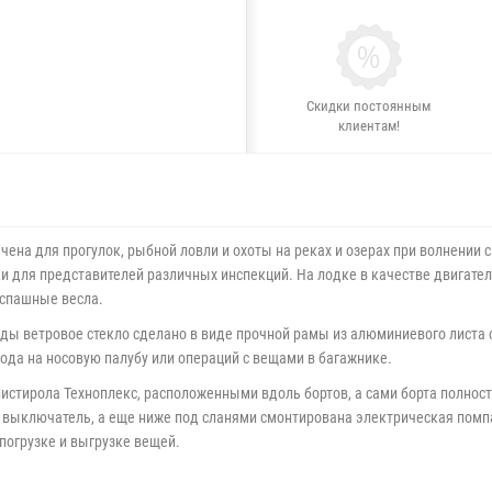
Скидки постоянным
клиентам!
на для прогулок, рыбной ловли и охоты на реках и озерах при волнении с
и для представителей различных инспекций. На лодке в качестве двигател
спашные весла.
оды ветровое стекло сделано в виде прочной рамы из алюминиевого листа
да на носовую палубу или операций с вещами в багажнике.
листирола Техноплекс, расположенными вдоль бортов, а сами борта полно
выключатель, а еще ниже под сланями смонтирована электрическая помпа
погрузке и выгрузке вещей.