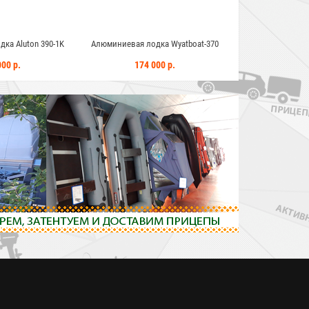
ка Aluton 390-1K
Алюминиевая лодка Wyatboat-370
Алюминиевая лод
Fisher 52
00 р.
174 000 р.
640 0