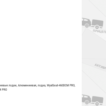
иевые лодки
,
Алюминиевая
,
лодка
,
Wyatboat-460DСМ PRO
,
М PRO