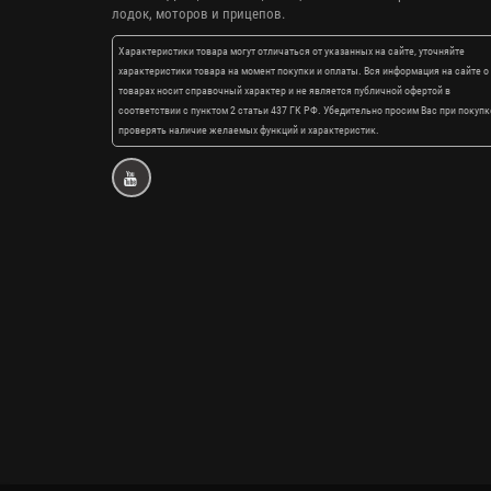
лодок, моторов и прицепов.
Характеристики товара могут отличаться от указанных на сайте, уточняйте
характеристики товара на момент покупки и оплаты. Вся информация на сайте о
товарах носит справочный характер и не является публичной офертой в
соответствии с пунктом 2 статьи 437 ГК РФ. Убедительно просим Вас при покупк
проверять наличие желаемых функций и характеристик.