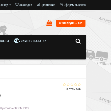
 аккаунт
Закладки
Сравнение
Оформить заказ
0 ТОВАР(ОВ) - 0 Р.
7
ИЦЕПЫ
ЗИМНИЕ ПАЛАТКИ
0 отзывов
)
Wyatboat-460DСМ PRO