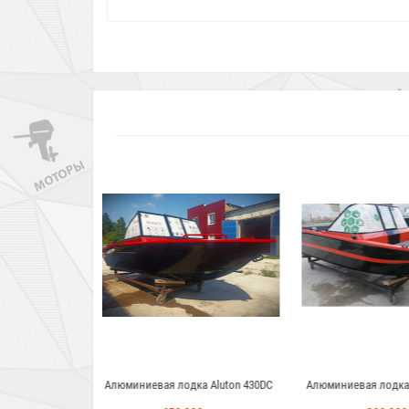
одка Aluton 430DC
Алюминиевая лодка Aluton 390Fish
Алюминиевая л