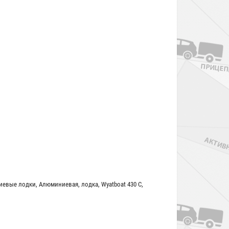
иевые лодки
,
Алюминиевая
,
лодка
,
Wyatboat 430 С
,