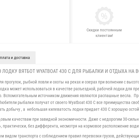
Скидки постоянным
клиентам!
плата и доставка
ЛОДКУ ВЯТБОТ WYATBOAT 430 С ДЛЯ РЫБАЛКИ И ОТДЫХА НА 
 прогулок, рыбной ловли и охоты на реках и озерах при волнении с высот
 Лодка может использоваться в качестве разъездной, рабочей лодки для пр
р. Вспомогательным источником движения являются распашные весла. При
бители рыбалки получат от своего Wyatboat 430 С все преимущества св
ать добычу , а небольшая килеватость лодки придает 430 С хорошую остой
одовым качествам при завидной экономичности. Даже с недорогим 30-си
у», практически, без дифферента, несмотря на кормовое расположение води
м видом транспорта с соблюдением правил перевозки грузов, действующих