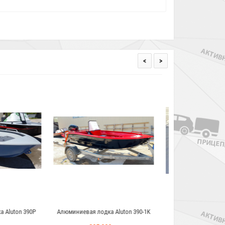
<
>
дка Aluton 390-1K
Алюминиевая лодка Wyatboat-370
Алюминиевая ло
Fisher 5