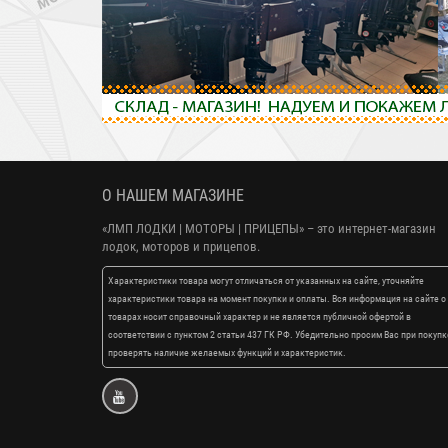
О НАШЕМ МАГАЗИНЕ
«ЛМП ЛОДКИ | МОТОРЫ | ПРИЦЕПЫ»
– это интернет-магазин
лодок, моторов и прицепов.
Характеристики товара могут отличаться от указанных на сайте, уточняйте
характеристики товара на момент покупки и оплаты. Вся информация на сайте о
товарах носит справочный характер и не является публичной офертой в
соответствии с пунктом 2 статьи 437 ГК РФ. Убедительно просим Вас при покупк
проверять наличие желаемых функций и характеристик.