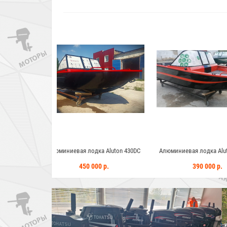
одка Aluton 430DC
Алюминиевая лодка Aluton 390Fish
Алюминиевая л
 000 р.
390 000 р.
375