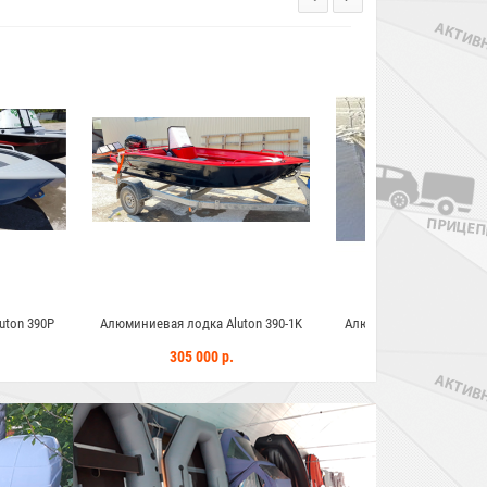
одка Aluton 390-1K
Алюминиевая лодка Wyatboat-370
Алюминиевая л
Fisher 
 000 р.
174 000 р.
640