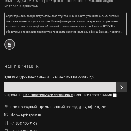
«ЛМП ЛОДКИ | МОТОРЫ | ПРИЦЕПЫ»
– это интернет-магазин лодок,
моторов и прицепов.
Характеристики товара могут отличаться от указанных на сайте, уточняйте характеристики
товара на момент покупки и оплаты. Вся информация на сайте о товарах носит справочный
характер и не является публичной офертой в соответствии с пунктом 2 статьи 437 ГК РФ.
Убедительно просим Вас при покупке проверять наличие желаемых функций и характеристик.
НАШИ КОНТАКТЫ
Будьте в курсе наших акций, подпишитесь на рассылку:
Я прочитал
Пользовательское соглашение
и согласен с условиями
г.Долгопрудный, Промышленный проезд, д. 14, оф. 204, 208
shop@s-pricepom.ru
+7 (800) 100-91-69