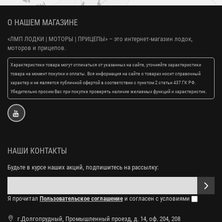
О НАШЕМ МАГАЗИНЕ
«ЛМП ЛОДКИ | МОТОРЫ | ПРИЦЕПЫ»
– это интернет-магазин лодок,
моторов и прицепов.
Характеристики товара могут отличаться от указанных на сайте, уточняйте характеристики
товара на момент покупки и оплаты. Вся информация на сайте о товарах носит справочный
характер и не является публичной офертой в соответствии с пунктом 2 статьи 437 ГК РФ.
Убедительно просим Вас при покупке проверять наличие желаемых функций и характеристик.
НАШИ КОНТАКТЫ
Будьте в курсе наших акций, подпишитесь на рассылку:
Я прочитал
Пользовательское соглашение
и согласен с условиями
г.Долгопрудный, Промышленный проезд, д. 14, оф. 204, 208