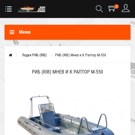
0
Меню
Лодки РИБ (RIB)
РИБ (RIB) Мнев и К Раптор М-550
РИБ (RIB) МНЕВ И К РАПТОР М-550