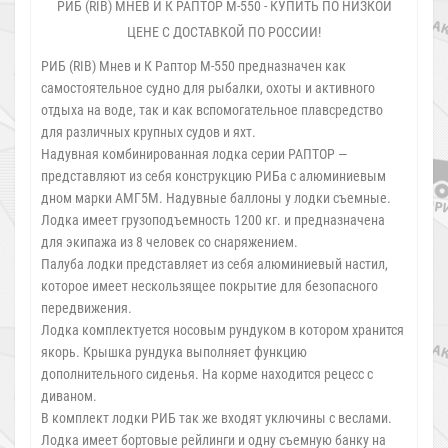
РИБ (RIB) МНЕВ И К РАПТОР М-550 - КУПИТЬ ПО НИЗКОЙ
ЦЕНЕ С ДОСТАВКОЙ ПО РОССИИ!
РИБ (RIB) Мнев и К Раптор М-550 предназначен как
самостоятельное судно для рыбалки, охоты и активного
отдыха на воде, так и как вспомогательное плавсредство
для различных крупных судов и яхт.
Надувная комбинированная лодка серии РАПТОР —
представляют из себя конструкцию РИБа с алюминиевым
дном марки АМГ5М. Надувные баллоны у лодки съемные.
Лодка имеет грузоподъемность 1200 кг. и предназначена
для экипажа из 8 человек со снаряжением.
Палуба лодки представляет из себя алюминиевый настил,
которое имеет нескользящее покрытие для безопасного
передвижения.
Лодка комплектуется носовым рундуком в котором хранится
якорь. Крышка рундука выполняет функцию
дополнительного сиденья. На корме находится рецесс с
диваном.
В комплект лодки РИБ так же входят уключины с веслами.
Лодка имеет бортовые рейлинги и одну съемную банку на