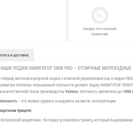
Скидки постоянным
клиентам!
плата и доставка
НАШИ ЛОДКИ НАВИГАТОР 380R PRO – ОТЛИЧНЫЕ МОРЕХОДНЫЕ
это Гибрид жесткой корпусной лодки с отличной управляемостью и лодки ПВ
в диаметре баллоны повышенной плотности делают лодку НАВИГАТОР 380R P
кокачественной ткани производства
Valmex
, плотность увеличена до
1000 
бильность
– его можно сдувать и надувать на месте эксплуатации.
лодочном прицепе
.
 безопасной швартовки. На лодку установлен транец, который выдержива