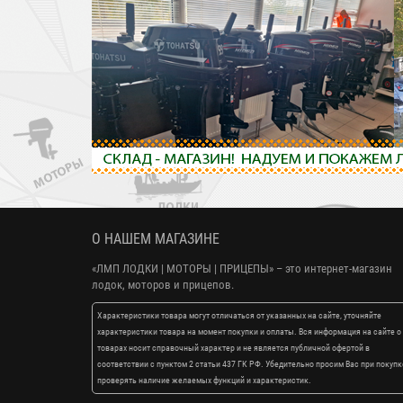
О НАШЕМ МАГАЗИНЕ
«ЛМП ЛОДКИ | МОТОРЫ | ПРИЦЕПЫ»
– это интернет-магазин
лодок, моторов и прицепов.
Характеристики товара могут отличаться от указанных на сайте, уточняйте
характеристики товара на момент покупки и оплаты. Вся информация на сайте о
товарах носит справочный характер и не является публичной офертой в
соответствии с пунктом 2 статьи 437 ГК РФ. Убедительно просим Вас при покупк
проверять наличие желаемых функций и характеристик.