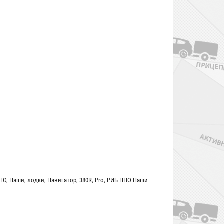
ПО
,
Наши
,
лодки
,
Навигатор
,
380R
,
Pro
,
РИБ НПО Наши