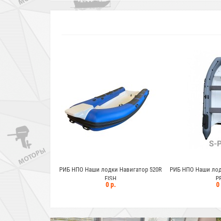
РИБ НПО Наши лодки Навигатор 520R
РИБ НПО Наши лод
FISH
P
0 р.
0 