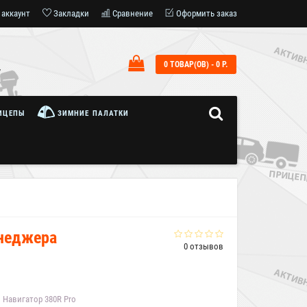
 аккаунт
Закладки
Сравнение
Оформить заказ
0 ТОВАР(ОВ) - 0 Р.
7
ИЦЕПЫ
ЗИМНИЕ ПАЛАТКИ
енеджера
0 отзывов
Навигатор 380R Pro