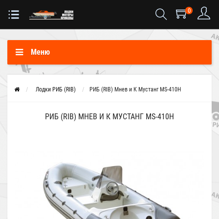
0
Меню
Лодки РИБ (RIB)
РИБ (RIB) Мнев и К Мустанг MS-410H
РИБ (RIB) МНЕВ И К МУСТАНГ MS-410H