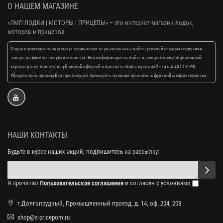
О НАШЕМ МАГАЗИНЕ
«ЛМП ЛОДКИ | МОТОРЫ | ПРИЦЕПЫ»
– это интернет-магазин лодок,
моторов и прицепов.
Характеристики товара могут отличаться от указанных на сайте, уточняйте характеристики
товара на момент покупки и оплаты. Вся информация на сайте о товарах носит справочный
характер и не является публичной офертой в соответствии с пунктом 2 статьи 437 ГК РФ.
Убедительно просим Вас при покупке проверять наличие желаемых функций и характеристик.
НАШИ КОНТАКТЫ
Будьте в курсе наших акций, подпишитесь на рассылку:
Я прочитал
Пользовательское соглашение
и согласен с условиями
г.Долгопрудный, Промышленный проезд, д. 14, оф. 204, 208
shop@s-pricepom.ru