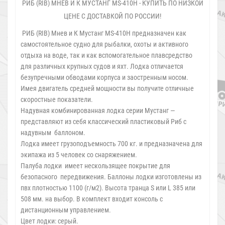
РИБ (RIB) МНЕВ И К МУСТАНГ MS-410H - КУПИТЬ ПО НИЗКОЙ
ЦЕНЕ С ДОСТАВКОЙ ПО РОССИИ!
РИБ (RIB) Мнев и К Мустанг MS-410H предназначен как
самостоятельное судно для рыбалки, охоты и активного
отдыха на воде, так и как вспомогательное плавсредство
для различных крупных судов и яхт. Лодка отличается
безупречными обводами корпуса и заостренным носом.
Имея двигатель средней мощности вы получите отличные
скоростные показатели.
Надувная комбинированная лодка серии Мустанг —
представляют из себя классический пластиковый Риб с
надувным баллоном.
Лодка имеет грузоподъемность 700 кг. и предназначена для
экипажа из 5 человек со снаряжением.
Палуба лодки имеет нескользящее покрытие для
безопасного передвижения. Баллоны лодки изготовлены из
пвх плотностью 1100 (г/м2). Высота транца S или L 385 или
508 мм. на выбор. В комплект входит консоль с
дистанционным управлением.
Цвет лодки: серый.