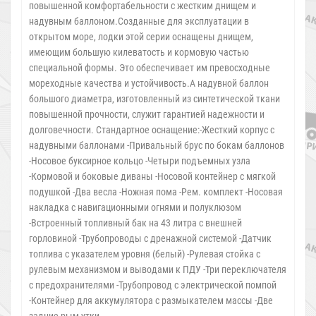
повышенной комфортабельности с жестким днищем и
надувным баллоном.Созданные для эксплуатации в
открытом море, лодки этой серии оснащены днищем,
имеющим большую килеватость и кормовую частью
специальной формы. Это обеспечивает им превосходные
мореходные качества и устойчивость.А надувной баллон
большого диаметра, изготовленный из синтетической ткани
повышенной прочности, служит гарантией надежности и
долговечности. Стандартное оснащение:-Жесткий корпус с
надувными баллонами -Привальный брус по бокам баллонов
-Носовое буксирное кольцо -Четыри подъемных узла
-Кормовой и боковые диваны -Носовой контейнер с мягкой
подушкой -Два весла -Ножная пома -Рем. комплект -Носовая
накладка с навигационными огнями и полуклюзом
-Встроенный топливный бак на 43 литра с внешней
горловиной -Трубопроводы с дренажной системой -Датчик
топлива с указателем уровня (белый) -Рулевая стойка с
рулевым механизмом и выводами к ПДУ -Три переключателя
с предохранителями -Трубопровод с электрической помпой
-Контейнер для аккумулятора с размыкателем массы -Две
задние рым-утки