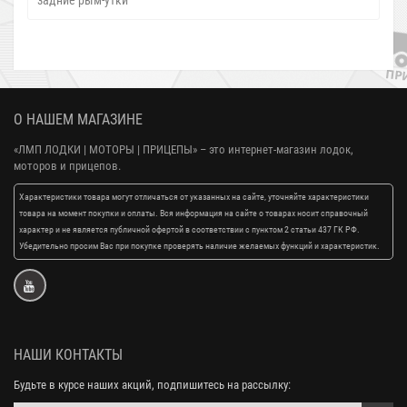
О НАШЕМ МАГАЗИНЕ
«ЛМП ЛОДКИ | МОТОРЫ | ПРИЦЕПЫ»
– это интернет-магазин лодок,
моторов и прицепов.
Характеристики товара могут отличаться от указанных на сайте, уточняйте характеристики
товара на момент покупки и оплаты. Вся информация на сайте о товарах носит справочный
характер и не является публичной офертой в соответствии с пунктом 2 статьи 437 ГК РФ.
Убедительно просим Вас при покупке проверять наличие желаемых функций и характеристик.
НАШИ КОНТАКТЫ
Будьте в курсе наших акций, подпишитесь на рассылку: