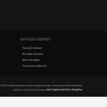
ЛИЧНЫЙ КАБИНЕТ
Личный кабинет
История заказов
Мои закладки
Рассылка новостей
 2020 Интернет магазин легковых прицепов, лодок, моторов, мотобуксировщиков,
запасных частей и аксессуаров
«ЛМП ЛОДКИ | МОТОРЫ | ПРИЦЕПЫ»