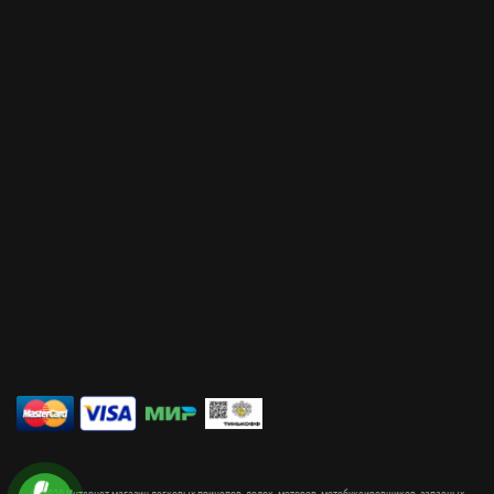
© 2020 Интернет магазин легковых прицепов, лодок, моторов, мотобуксировщиков, запасных