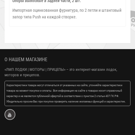
Опоры выносные в задней части, 2 шт.
Импортная оцинкованная фурнитура, по 2 петли и штанговый
запор типа Push на каждой створке.
О НАШЕМ МАГАЗИНЕ
«ЛМП ЛОДКИ | МОТОРЫ | ПРИЦЕПЫ»
– это интернет-магазин лодок,
моторов и прицепов.
Характеристики товара могут отличаться от указанных на сайте, уточняйте характеристики
товара на момент покупки и оплаты. Вся информация на сайте о товарах носит справочный
характер и не является публичной офертой в соответствии с пунктом 2 статьи 437 ГК РФ.
Убедительно просим Вас при покупке проверять наличие желаемых функций и характеристик.