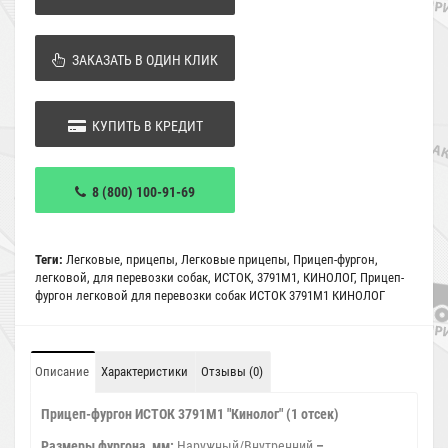
ЗАКАЗАТЬ В ОДИН КЛИК
КУПИТЬ В КРЕДИТ
8 (800) 100-91-69
Теги:
Легковые
,
прицепы
,
Легковые прицепы
,
Прицеп-фургон
,
легковой
,
для перевозки собак
,
ИСТОК
,
3791М1
,
КИНОЛОГ
,
Прицеп-
фургон легковой для перевозки собак ИСТОК 3791М1 КИНОЛОГ
Описание
Характеристики
Отзывы (0)
Прицеп-фургон ИСТОК 3791М1 "Кинолог" (1 отсек)
Размеры фургона, мм:
Наружный/Внутренний
–