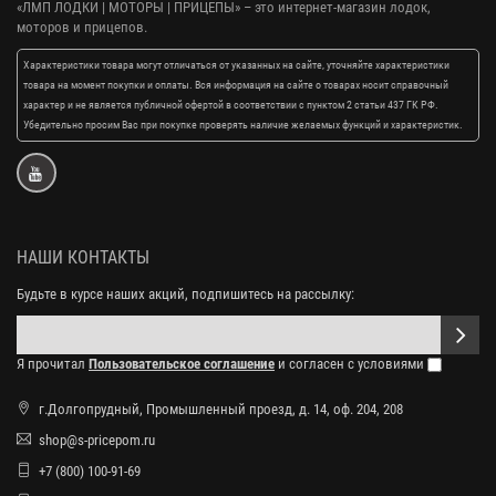
«ЛМП ЛОДКИ | МОТОРЫ | ПРИЦЕПЫ»
– это интернет-магазин лодок,
моторов и прицепов.
Характеристики товара могут отличаться от указанных на сайте, уточняйте характеристики
товара на момент покупки и оплаты. Вся информация на сайте о товарах носит справочный
характер и не является публичной офертой в соответствии с пунктом 2 статьи 437 ГК РФ.
Убедительно просим Вас при покупке проверять наличие желаемых функций и характеристик.
НАШИ КОНТАКТЫ
Будьте в курсе наших акций, подпишитесь на рассылку:
Я прочитал
Пользовательское соглашение
и согласен с условиями
г.Долгопрудный, Промышленный проезд, д. 14, оф. 204, 208
shop@s-pricepom.ru
+7 (800) 100-91-69