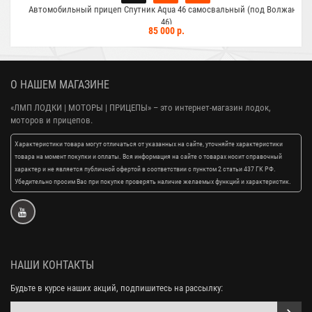
Автомобильный прицеп Спутник Aqua 46 самосвальный (под Волжанка
46)
85 000 р.
О НАШЕМ МАГАЗИНЕ
«ЛМП ЛОДКИ | МОТОРЫ | ПРИЦЕПЫ»
– это интернет-магазин лодок,
моторов и прицепов.
Характеристики товара могут отличаться от указанных на сайте, уточняйте характеристики
товара на момент покупки и оплаты. Вся информация на сайте о товарах носит справочный
характер и не является публичной офертой в соответствии с пунктом 2 статьи 437 ГК РФ.
Убедительно просим Вас при покупке проверять наличие желаемых функций и характеристик.
НАШИ КОНТАКТЫ
Будьте в курсе наших акций, подпишитесь на рассылку: