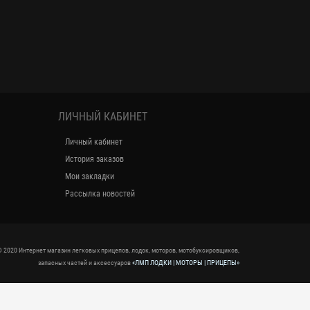
ЛИЧНЫЙ КАБИНЕТ
Личный кабинет
История заказов
Мои закладки
Рассылка новостей
 2020 Интернет магазин легковых прицепов, лодок, моторов, мотобуксировщиков,
запасных частей и аксессуаров
«ЛМП ЛОДКИ | МОТОРЫ | ПРИЦЕПЫ»