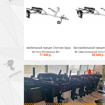
прицеп Спутник Aqua
Автомобильный прицеп Спутник Aqua
Автомобильны
 Волжанка 46)
46 самосвальный (под Волжанка 46)
 000 р.
85 000 р.
67