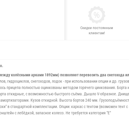
Скидки постоянным
клиентам!
о.
 между колёсными арками 1892мм) позволяют перевозить два снегохода 
в, гидроциклов, снегоходов, лодок - при использовании опции и др. грузо
ось прицепа полностью оцинкованы методом горячего цинкования. Борта и
борта откидные, с возможностью быстрого съёма. Дышло V-образное. Днище
амортизаторами. Кузов откидной. Высота бортов 240 мм. Грузоподъёмность
аски" в стандартной комплектации. Опции: каркас с тентом (возможен тент 
нштейн с лебёдкой, запасное колесо. Не требуется категория "Е"