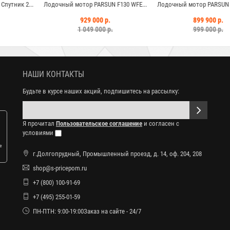
PARSUN F130 WFE...
Лодочный мотор PARSUN F130 FEX...
Лодочный мотор PA
000 р.
899 900 р.
1 049 
 000 р.
999 000 р.
НАШИ КОНТАКТЫ
Будьте в курсе наших акций, подпишитесь на рассылку:
Я прочитал
Пользовательское соглашение
и согласен с
условиями
е
г.Долгопрудный, Промышленный проезд, д. 14, оф. 204, 208
shop@s-pricepom.ru
+7 (800) 100-91-69
+7 (495) 255-01-59
ПН-ПТН: 9:00-19:00Заказ на сайте - 24/7