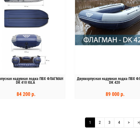
рпусная надувная лодка ПВХ ФЛАГМАН
Двухкорпусная надувная лодка ПВХ 
DK 410 IGLA
DK 420
84 200 р.
89 000 р.
КУПИТЬ
КУПИТЬ
1
2
3
4
>
>