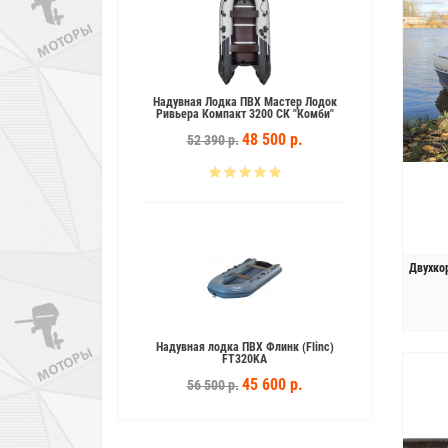
ВХ Аква 3200 СК
Надувная Лодка ПВХ Мастер Лодок
Надувна
Ривьера Компакт 3200 СК "Комби"
3 600 р.
48 500 р.
52 390 р.
5
Двухко
ВХ Мастер Лодок
Надувная лодка ПВХ Флинк (Flinc)
200 НДНД "Комби"
FT320KA
5 700 р.
45 600 р.
56 500 р.