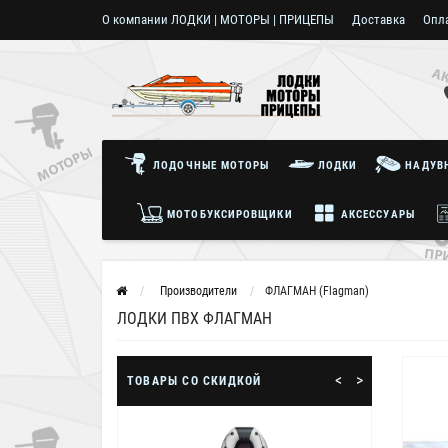
О компании ЛОДКИ | МОТОРЫ | ПРИЦЕПЫ
Доставка
Опл
Пользовательское соглашение
ЛОДОЧНЫЕ МОТОРЫ
ЛОДКИ
НАДУВН
МОТОБУКСИРОВЩИКИ
АКСЕССУАРЫ
Производители
ФЛАГМАН (Flagman)
ЛОДКИ ПВХ ФЛАГМАН
<
>
ТОВАРЫ СО СКИДКОЙ