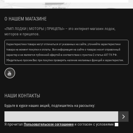
О НАШЕМ МАГАЗИНЕ
«ЛМП ЛОДКИ | МОТОРЫ | ПРИЦЕПЫ»
– это интернет-магазин лодок,
моторов и прицепов.
Характеристики товара могут отличаться от указанных на сайте, уточняйте характеристики
товара на момент покупки и оплаты. Вся информация на сайте о товарах носит справочный
характер и не является публичной офертой в соответствии с пунктом 2 статьи 437 ГК РФ.
Убедительно просим Вас при покупке проверять наличие желаемых функций и характеристик.
НАШИ КОНТАКТЫ
Будьте в курсе наших акций, подпишитесь на рассылку:
Я прочитал
Пользовательское соглашение
и согласен с условиями