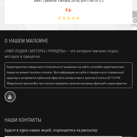
Винт гребной Yamaha 20-30;3x9-7/8x10-1/2
0 р.
О НАШЕМ МАГАЗИНЕ
«ЛМП ЛОДКИ | МОТОРЫ | ПРИЦЕПЫ»
– это интернет-магазин лодок,
моторов и прицепов.
Характеристики товара могут отличаться от указанных на сайте, уточняйте характеристики
товара на момент покупки и оплаты. Вся информация на сайте о товарах носит справочный
характер и не является публичной офертой в соответствии с пунктом 2 статьи 437 ГК РФ.
Убедительно просим Вас при покупке проверять наличие желаемых функций и характеристик.
НАШИ КОНТАКТЫ
Будьте в курсе наших акций, подпишитесь на рассылку: