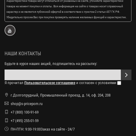
Характеристики товара могут отличаться от указанных на сайте, уточняйте характеристики
товара на момент покупки и оплаты. Вся информация на сайте о товарах носит справочный
характер и не является публичной офертой в соответствии с пунктом 2 статьи 437 ГК РФ.
Убедительно просим Вас при покупке проверять наличие желаемых функций и характеристик.
НАШИ КОНТАКТЫ
Будьте в курсе наших акций, подпишитесь на рассылку:
Я прочитал
Пользовательское соглашение
и согласен с условиями
г.Долгопрудный, Промышленный проезд, д. 14, оф. 204, 208
shop@s-pricepom.ru
+7 (800) 100-91-69
+7 (495) 255-01-59
ПН-ПТН: 9:00-19:00Заказ на сайте - 24/7