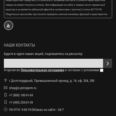
Характеристики товара могут отличаться от указанных на сайте, уточняйте характеристики
товара на момент покупки и оплаты. Вся информация на сайте о товарах носит справочный
характер и не является публичной офертой в соответствии с пунктом 2 статьи 437 ГК РФ.
Убедительно просим Вас при покупке проверять наличие желаемых функций и характеристик.
НАШИ КОНТАКТЫ
Будьте в курсе наших акций, подпишитесь на рассылку:
Я прочитал
Пользовательское соглашение
и согласен с условиями
г.Долгопрудный, Промышленный проезд, д. 14, оф. 204, 208
shop@s-pricepom.ru
+7 (800) 100-91-69
+7 (495) 255-01-59
ПН-ПТН: 9:00-19:00Заказ на сайте - 24/7