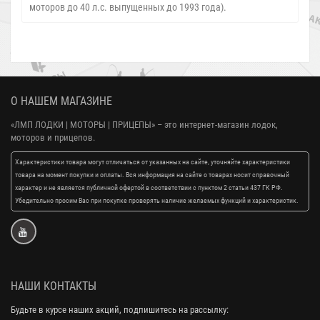
моторов до 40 л.с. выпущенных до 1993 года).
О НАШЕМ МАГАЗИНЕ
«ЛМП ЛОДКИ | МОТОРЫ | ПРИЦЕПЫ»
– это интернет-магазин лодок,
моторов и прицепов.
Характеристики товара могут отличаться от указанных на сайте, уточняйте характеристики
товара на момент покупки и оплаты. Вся информация на сайте о товарах носит справочный
характер и не является публичной офертой в соответствии с пунктом 2 статьи 437 ГК РФ.
Убедительно просим Вас при покупке проверять наличие желаемых функций и характеристик.
НАШИ КОНТАКТЫ
Будьте в курсе наших акций, подпишитесь на рассылку: