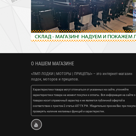
О НАШЕМ МАГАЗИНЕ
«ЛМП ЛОДКИ | МОТОРЫ | ПРИЦЕПЫ»
– это интернет-магазин
лодок, моторов и прицепов.
Характеристики товара могут отличаться от указанных на сайте, уточняйте
характеристики товара на момент покупки и оплаты. Вся информация на сайте о
товарах носит справочный характер и не является публичной офертой в
соответствии с пунктом 2 статьи 437 ГК РФ. Убедительно просим Вас при покупк
проверять наличие желаемых функций и характеристик.