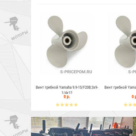
 Yamaha 9.9-15/F20B;3x9-
Винт гребной Yamaha 20-30;3x9-7/8x9
Винт гребной 
1/4x12
0 р.
0 р.