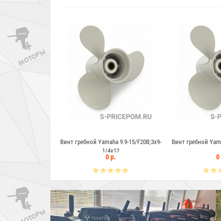
 гребной Yamaha 9.9-15/F20B;3x9-
Винт гребной Yamaha 20-30;3x9-7/8x9
Винт
1/4x12
0 р.
0 р.