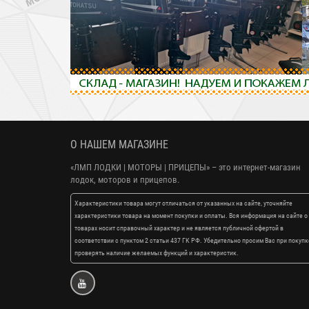
О НАШЕМ МАГАЗИНЕ
«ЛМП ЛОДКИ | МОТОРЫ | ПРИЦЕПЫ»
– это интернет-магазин
лодок, моторов и прицепов.
Характеристики товара могут отличаться от указанных на сайте, уточняйте
характеристики товара на момент покупки и оплаты. Вся информация на сайте о
товарах носит справочный характер и не является публичной офертой в
соответствии с пунктом 2 статьи 437 ГК РФ. Убедительно просим Вас при покупк
проверять наличие желаемых функций и характеристик.