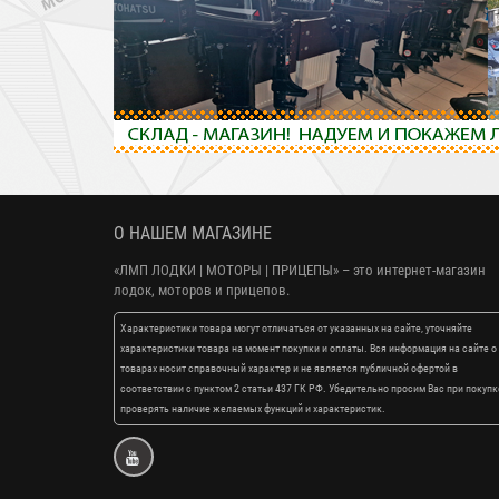
О НАШЕМ МАГАЗИНЕ
«ЛМП ЛОДКИ | МОТОРЫ | ПРИЦЕПЫ»
– это интернет-магазин
лодок, моторов и прицепов.
Характеристики товара могут отличаться от указанных на сайте, уточняйте
характеристики товара на момент покупки и оплаты. Вся информация на сайте о
товарах носит справочный характер и не является публичной офертой в
соответствии с пунктом 2 статьи 437 ГК РФ. Убедительно просим Вас при покупк
проверять наличие желаемых функций и характеристик.