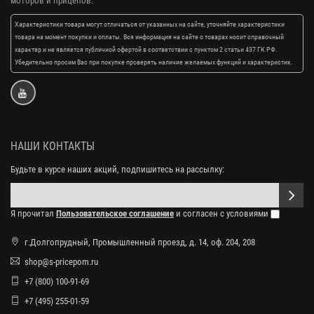
моторов и прицепов.
Характеристики товара могут отличаться от указанных на сайте, уточняйте характеристики
товара на момент покупки и оплаты. Вся информация на сайте о товарах носит справочный
характер и не является публичной офертой в соответствии с пунктом 2 статьи 437 ГК РФ.
Убедительно просим Вас при покупке проверять наличие желаемых функций и характеристик.
НАШИ КОНТАКТЫ
Будьте в курсе наших акций, подпишитесь на рассылку:
Я прочитал
Пользовательское соглашение
и согласен с условиями
г.Долгопрудный, Промышленный проезд, д. 14, оф. 204, 208
shop@s-pricepom.ru
+7 (800) 100-91-69
+7 (495) 255-01-59