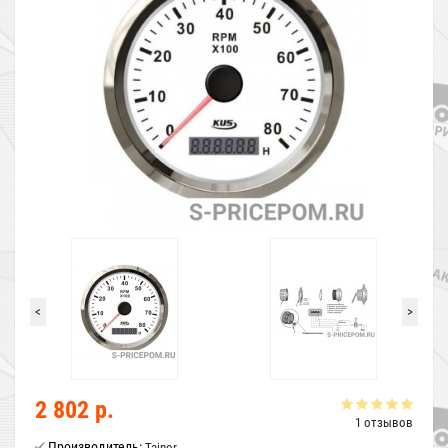
<
>
2 802 р.
1 отзывов
Производитель:
Tainor