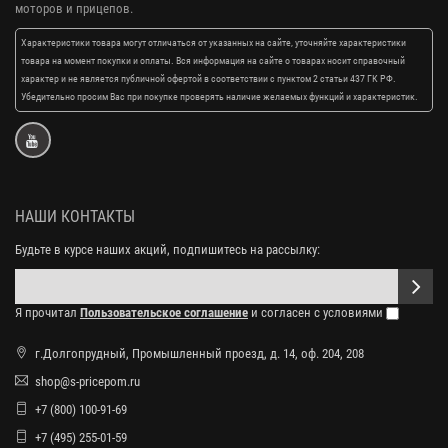
моторов и прицепов.
Характеристики товара могут отличаться от указанных на сайте, уточняйте характеристики
товара на момент покупки и оплаты. Вся информация на сайте о товарах носит справочный
характер и не является публичной офертой в соответствии с пунктом 2 статьи 437 ГК РФ.
Убедительно просим Вас при покупке проверять наличие желаемых функций и характеристик.
НАШИ КОНТАКТЫ
Будьте в курсе наших акций, подпишитесь на рассылку:
Я прочитал
Пользовательское соглашение
и согласен с условиями
г.Долгопрудный, Промышленный проезд, д. 14, оф. 204, 208
shop@s-pricepom.ru
+7 (800) 100-91-69
+7 (495) 255-01-59