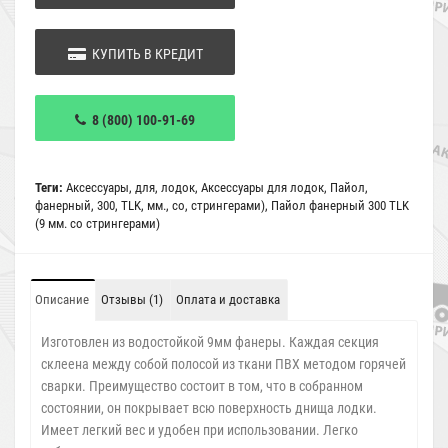
КУПИТЬ В КРЕДИТ
8 (800) 100-91-69
Теги:
Аксессуары
,
для
,
лодок
,
Аксессуары для лодок
,
Пайол
,
фанерный
,
300
,
TLK
,
мм.
,
со
,
стрингерами)
,
Пайол фанерный 300 TLK
(9 мм. со стрингерами)
Описание
Отзывы (1)
Оплата и доставка
Изготовлен из водостойкой 9мм фанеры. Каждая секция
склеена между собой полосой из ткани ПВХ методом горячей
сварки. Преимущество состоит в том, что в собранном
состоянии, он покрывает всю поверхность днища лодки.
Имеет легкий вес и удобен при использовании. Легко