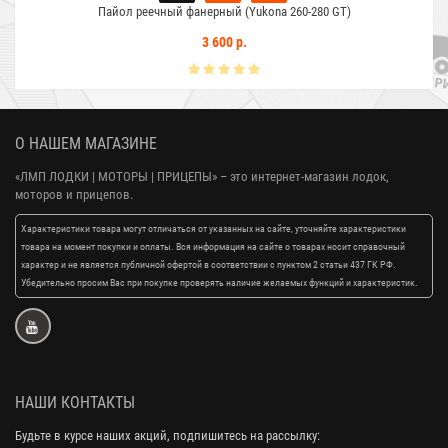
Пайол реечный фанерный (Yukona 260-280 GT)
3 600 р.
О НАШЕМ МАГАЗИНЕ
«ЛМП ЛОДКИ | МОТОРЫ | ПРИЦЕПЫ»
– это интернет-магазин лодок,
моторов и прицепов.
Характеристики товара могут отличаться от указанных на сайте, уточняйте характеристики
товара на момент покупки и оплаты. Вся информация на сайте о товарах носит справочный
характер и не является публичной офертой в соответствии с пунктом 2 статьи 437 ГК РФ.
Убедительно просим Вас при покупке проверять наличие желаемых функций и характеристик.
НАШИ КОНТАКТЫ
Будьте в курсе наших акций, подпишитесь на рассылку: