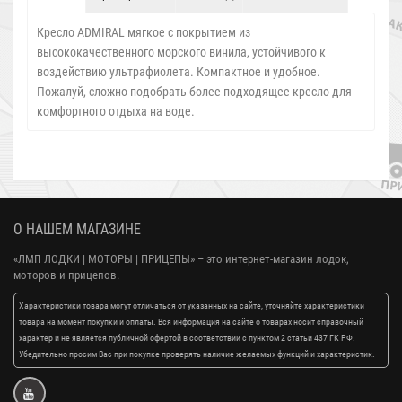
Кресло ADMIRAL мягкое с покрытием из
высококачественного морского винила, устойчивого к
воздействию ультрафиолета. Компактное и удобное.
Пожалуй, сложно подобрать более подходящее кресло для
комфортного отдыха на воде.
О НАШЕМ МАГАЗИНЕ
«ЛМП ЛОДКИ | МОТОРЫ | ПРИЦЕПЫ»
– это интернет-магазин лодок,
моторов и прицепов.
Характеристики товара могут отличаться от указанных на сайте, уточняйте характеристики
товара на момент покупки и оплаты. Вся информация на сайте о товарах носит справочный
характер и не является публичной офертой в соответствии с пунктом 2 статьи 437 ГК РФ.
Убедительно просим Вас при покупке проверять наличие желаемых функций и характеристик.