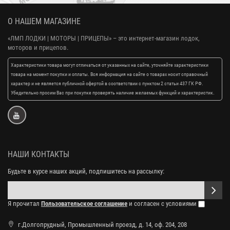
О НАШЕМ МАГАЗИНЕ
«ЛМП ЛОДКИ | МОТОРЫ | ПРИЦЕПЫ»
– это интернет-магазин лодок,
моторов и прицепов.
Характеристики товара могут отличаться от указанных на сайте, уточняйте характеристики
товара на момент покупки и оплаты. Вся информация на сайте о товарах носит справочный
характер и не является публичной офертой в соответствии с пунктом 2 статьи 437 ГК РФ.
Убедительно просим Вас при покупке проверять наличие желаемых функций и характеристик.
НАШИ КОНТАКТЫ
Будьте в курсе наших акций, подпишитесь на рассылку:
Я прочитал
Пользовательское соглашение
и согласен с условиями
г.Долгопрудный, Промышленный проезд, д. 14, оф. 204, 208