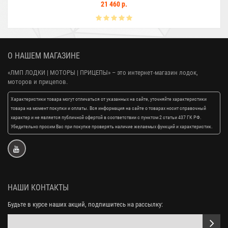
21 460 р.
О НАШЕМ МАГАЗИНЕ
«ЛМП ЛОДКИ | МОТОРЫ | ПРИЦЕПЫ»
– это интернет-магазин лодок,
моторов и прицепов.
Характеристики товара могут отличаться от указанных на сайте, уточняйте характеристики
товара на момент покупки и оплаты. Вся информация на сайте о товарах носит справочный
характер и не является публичной офертой в соответствии с пунктом 2 статьи 437 ГК РФ.
Убедительно просим Вас при покупке проверять наличие желаемых функций и характеристик.
НАШИ КОНТАКТЫ
Будьте в курсе наших акций, подпишитесь на рассылку: