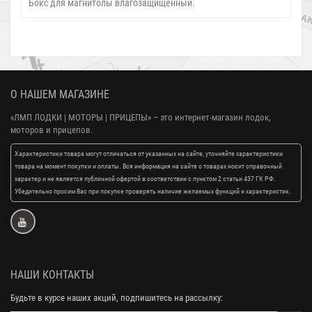
Бокс для магнитолы влагозащищенный.
О НАШЕМ МАГАЗИНЕ
«ЛМП ЛОДКИ | МОТОРЫ | ПРИЦЕПЫ»
– это интернет-магазин лодок,
моторов и прицепов.
Характеристики товара могут отличаться от указанных на сайте, уточняйте характеристики
товара на момент покупки и оплаты. Вся информация на сайте о товарах носит справочный
характер и не является публичной офертой в соответствии с пунктом 2 статьи 437 ГК РФ.
Убедительно просим Вас при покупке проверять наличие желаемых функций и характеристик.
НАШИ КОНТАКТЫ
Будьте в курсе наших акций, подпишитесь на рассылку: