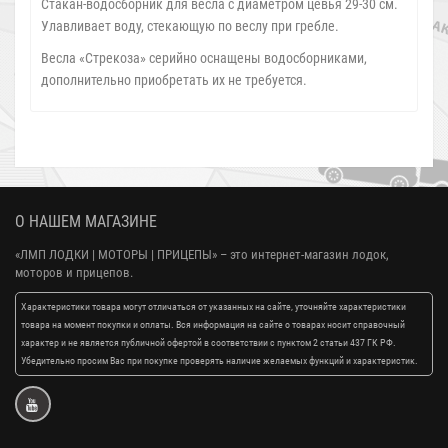
Стакан-водосборник для весла с диаметром цевья 29-30 см.
Улавливает воду, стекающую по веслу при гребле.
Весла «Стрекоза» серийно оснащены водосборниками,
дополнительно приобретать их не требуется.
О НАШЕМ МАГАЗИНЕ
«ЛМП ЛОДКИ | МОТОРЫ | ПРИЦЕПЫ»
– это интернет-магазин лодок,
моторов и прицепов.
Характеристики товара могут отличаться от указанных на сайте, уточняйте характеристики
товара на момент покупки и оплаты. Вся информация на сайте о товарах носит справочный
характер и не является публичной офертой в соответствии с пунктом 2 статьи 437 ГК РФ.
Убедительно просим Вас при покупке проверять наличие желаемых функций и характеристик.