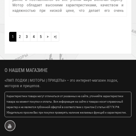
Мотор обладает высокими характеристиками, качеством и
надежностью при низкой цене, что делает его очень
привлекательным для покупателей. Характеристики: - Мощность:
5 л.с. - Максимальная скорость: 17 км/ч - Вес: 2..
1
2
3
4
5
>
>|
О НАШЕМ МАГАЗИНЕ
«ЛМП ЛОДКИ | МОТОРЫ | ПРИЦЕПЫ»
– это интернет-магазин лодок,
моторов и прицепов.
Характеристики товара могут отличаться от указанных на сайте, уточняйте характеристики
товара на момент покупки и оплаты. Вся информация на сайте о товарах носит справочный
характер и не является публичной офертой в соответствии с пунктом 2 статьи 437 ГК РФ.
Убедительно просим Вас при покупке проверять наличие желаемых функций и характеристик.