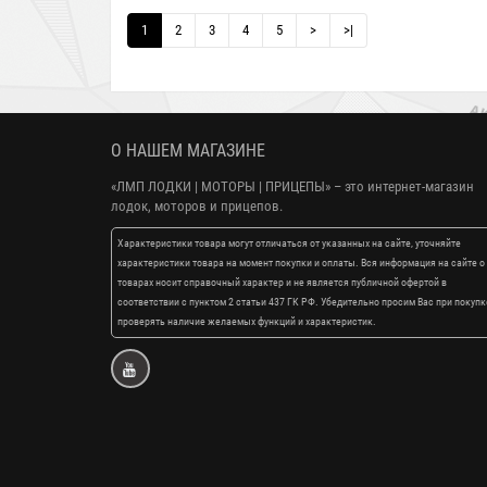
1
2
3
4
5
>
>|
О НАШЕМ МАГАЗИНЕ
«ЛМП ЛОДКИ | МОТОРЫ | ПРИЦЕПЫ»
– это интернет-магазин
лодок, моторов и прицепов.
Характеристики товара могут отличаться от указанных на сайте, уточняйте
характеристики товара на момент покупки и оплаты. Вся информация на сайте о
товарах носит справочный характер и не является публичной офертой в
соответствии с пунктом 2 статьи 437 ГК РФ. Убедительно просим Вас при покупк
проверять наличие желаемых функций и характеристик.