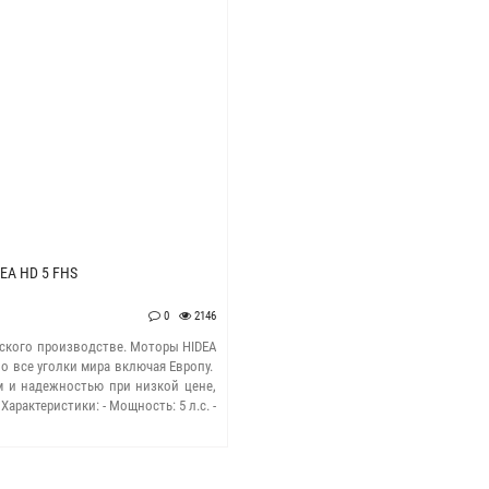
A HD 5 FHS
0
2146
йского производстве. Моторы HIDEA
о все уголки мира включая Европу.
м и надежностью при низкой цене,
арактеристики: - Мощность: 5 л.с. -