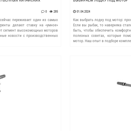
ЕСТВЕННЫХ КИТАЙСКИХ
ВЫБИРАЕМ ЛОДКУ ПОД МОТОР
0
285
01.04.2024
) сейчас переживает один из самых
Как выбрать лодку под мотор: про
ренты делают ставку на «умное»
Если вы рыбак, то наверняка ста
кует сегмент высокомощных моторов
быть, чтобы обеспечить комфорт
лавные новости с производственных
полезных советах, которые пом
мотор. Наш опыт в подборе комплек