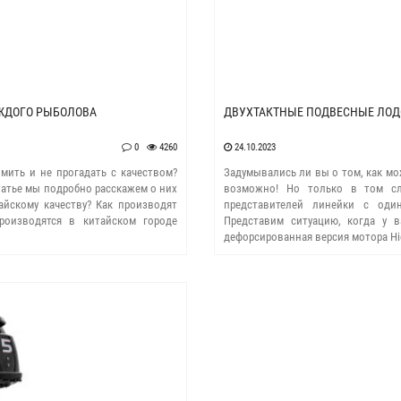
АЖДОГО РЫБОЛОВА
ДВУХТАКТНЫЕ ПОДВЕСНЫЕ ЛОД
0
4260
24.10.2023
ить и не прогадать с качеством?
Задумывались ли вы о том, как м
татье мы подробно расскажем о них
возможно! Но только в том сл
айскому качеству? Как производят
представителей линейки с оди
роизводятся в китайском городе
Представим ситуацию, когда у 
дефорсированная версия мотора Hi